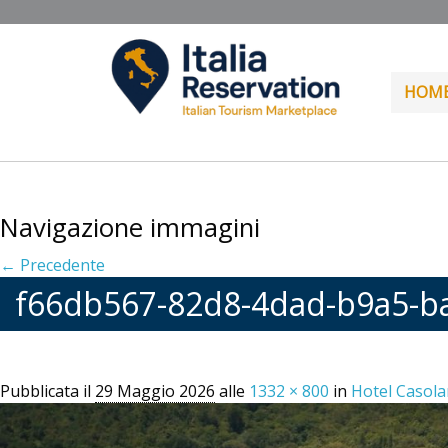
HOM
Navigazione immagini
← Precedente
f66db567-82d8-4dad-b9a5-
Pubblicata il
29 Maggio 2026
alle
1332 × 800
in
Hotel Casola