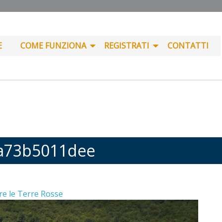
E
COME FUNZIONA
REGISTRATI
CONTATTI
ba73b5011dee
re le Terre Rosse