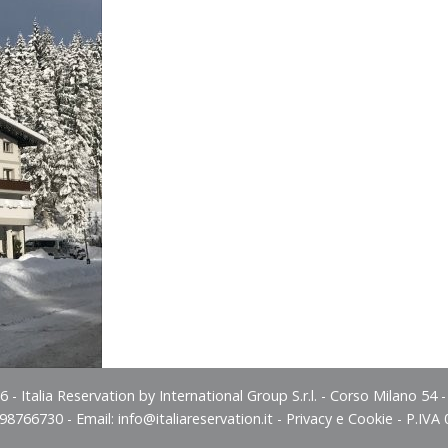
 - Italia Reservation by International Group S.r.l. - Corso Milano 54 
498766730 - Email:
info@italiareservation.it
-
Privacy e Cookie
- P.IVA