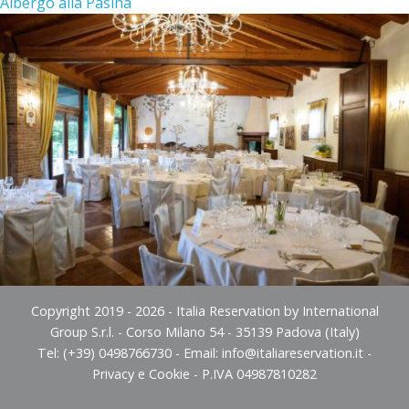
Albergo alla Pasina
Copyright 2019 - 2026 - Italia Reservation by International
Group S.r.l. - Corso Milano 54 - 35139 Padova (Italy)
Tel: (+39) 0498766730 - Email:
info@italiareservation.it
-
Privacy e Cookie
- P.IVA 04987810282