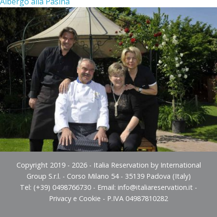
Albergo alla Pasina
Copyright 2019 - 2026 - Italia Reservation by International
Group S.r.l. - Corso Milano 54 - 35139 Padova (Italy)
Tel: (+39) 0498766730 - Email:
info@italiareservation.it
-
Privacy e Cookie
- P.IVA 04987810282