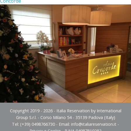
Concorde
Copyright 2019 - 2026 - Italia Reservation by International
Group S.r.l. - Corso Milano 54 - 35139 Padova (Italy)
Tel: (+39) 0498766730 - Email:
info@italiareservation.it
-
Privacy e Cookie
- P.IVA 04987810282