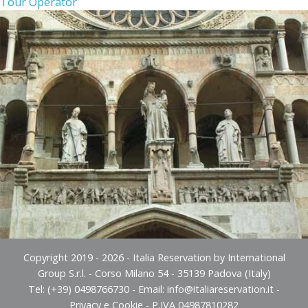
Tour Operator
Copyright 2019 - 2026 - Italia Reservation by International
Group S.r.l. - Corso Milano 54 - 35139 Padova (Italy)
Tel: (+39) 0498766730 - Email:
info@italiareservation.it
-
Privacy e Cookie
- P.IVA 04987810282