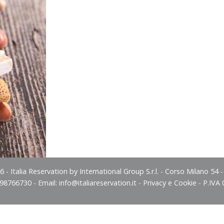
 - Italia Reservation by International Group S.r.l. - Corso Milano 54 
498766730 - Email:
info@italiareservation.it
-
Privacy e Cookie
- P.IVA