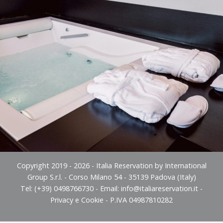
Copyright 2019 - 2026 - Italia Reservation by International
Group S.r.l. - Corso Milano 54 - 35139 Padova (Italy)
Tel: (+39) 0498766730 - Email:
info@italiareservation.it
-
Privacy e Cookie
- P.IVA 04987810282