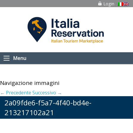
Login
Menu
Navigazione immagini
← Precedente
Successivo →
2a09fde6-f5a7-4f40-bd4e-
213217102a21