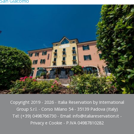
San Giacomo
Copyright 2019 - 2026 - Italia Reservation by International
Group S.r.l. - Corso Milano 54 - 35139 Padova (Italy)
Tel: (+39) 0498766730 - Email:
info@italiareservation.it
-
Privacy e Cookie
- P.IVA 04987810282