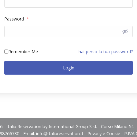
Password
*
Remember Me
hai perso la tua password?
Login
 - Italia Reservation by International Group S.r.l. - Corso Milano 54 
498766730 - Email:
info@italiareservation.it
-
Privacy e Cookie
- P.IVA