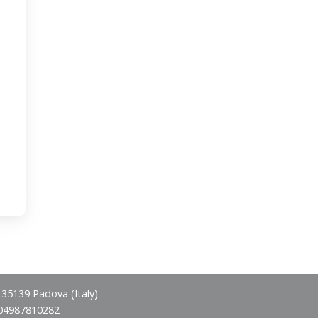
- 35139 Padova (Italy)
 04987810282