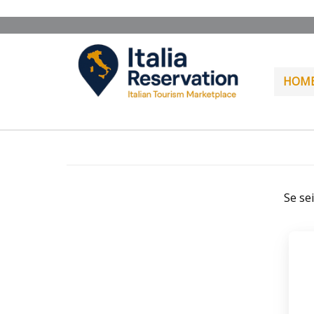
HOM
Se se