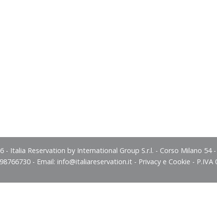
 - Italia Reservation by International Group S.r.l. - Corso Milano 54 
498766730 - Email:
info@italiareservation.it
-
Privacy e Cookie
- P.IVA