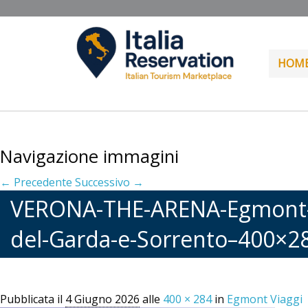
HOM
Navigazione immagini
← Precedente
Successivo →
VERONA-THE-ARENA-Egmont-Via
del-Garda-e-Sorrento–400×2
Pubblicata il
4 Giugno 2026
alle
400 × 284
in
Egmont Viaggi