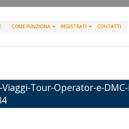
E
COME FUNZIONA
REGISTRATI
CONTATTI
ggi-Tour-Operator-e-DMC-in-I
84