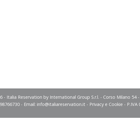
 - Italia Reservation by International Group S.r.l. - Corso Milano 54 
498766730 - Email:
info@italiareservation.it
-
Privacy e Cookie
- P.IVA