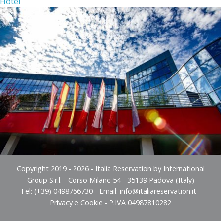
Hotel
Copyright 2019 - 2026 - Italia Reservation by International
Group S.r.l. - Corso Milano 54 - 35139 Padova (Italy)
Tel: (+39) 0498766730 - Email:
info@italiareservation.it
-
Privacy e Cookie
- P.IVA 04987810282