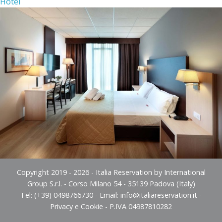
Hotel
Copyright 2019 - 2026 - Italia Reservation by International
Group S.r.l. - Corso Milano 54 - 35139 Padova (Italy)
Tel: (+39) 0498766730 - Email:
info@italiareservation.it
-
Privacy e Cookie
- P.IVA 04987810282