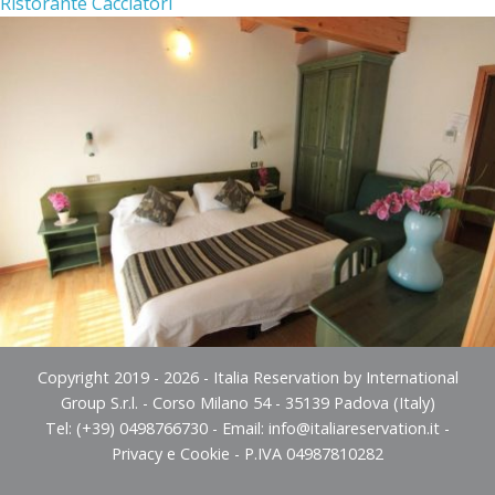
Ristorante Cacciatori
Copyright 2019 - 2026 - Italia Reservation by International
Group S.r.l. - Corso Milano 54 - 35139 Padova (Italy)
Tel: (+39) 0498766730 - Email:
info@italiareservation.it
-
Privacy e Cookie
- P.IVA 04987810282