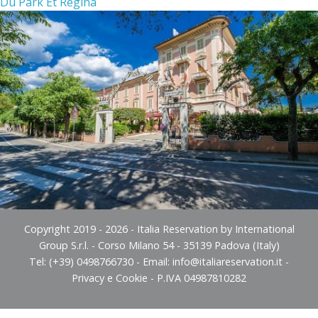
Du Park Et Regina
Copyright 2019 - 2026 - Italia Reservation by International
Group S.r.l. - Corso Milano 54 - 35139 Padova (Italy)
Tel: (+39) 0498766730 - Email:
info@italiareservation.it
-
Privacy e Cookie
- P.IVA 04987810282