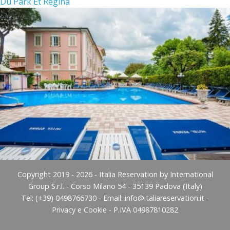
Du Park Et Regina
Copyright 2019 - 2026 - Italia Reservation by International
Group S.r.l. - Corso Milano 54 - 35139 Padova (Italy)
Tel: (+39) 0498766730 - Email:
info@italiareservation.it
-
Privacy e Cookie
- P.IVA 04987810282