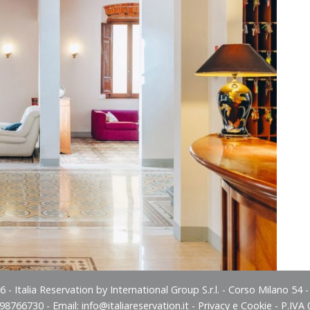
 - Italia Reservation by International Group S.r.l. - Corso Milano 54 
498766730 - Email:
info@italiareservation.it
-
Privacy e Cookie
- P.IVA