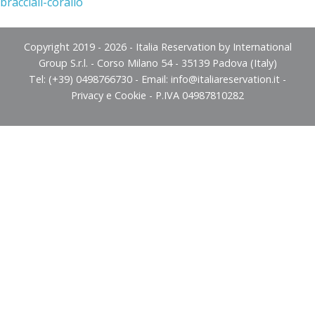
bracciali-corallo
Copyright 2019 - 2026 - Italia Reservation by International
Group S.r.l. - Corso Milano 54 - 35139 Padova (Italy)
Tel: (+39) 0498766730 - Email:
info@italiareservation.it
-
Privacy e Cookie
- P.IVA 04987810282