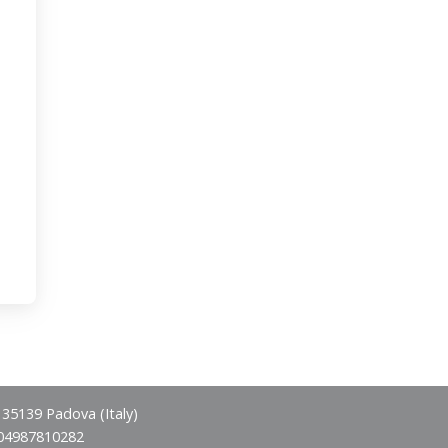
- 35139 Padova (Italy)
 04987810282