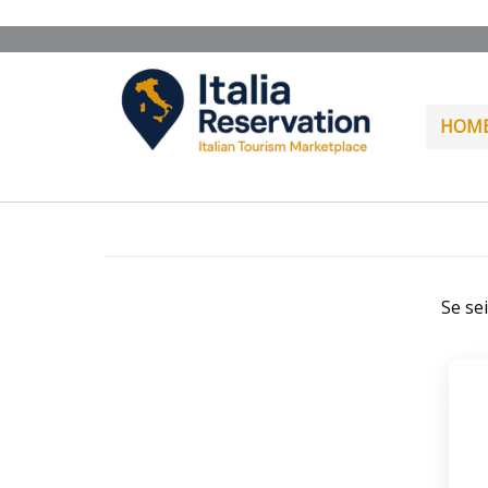
HOM
Se se