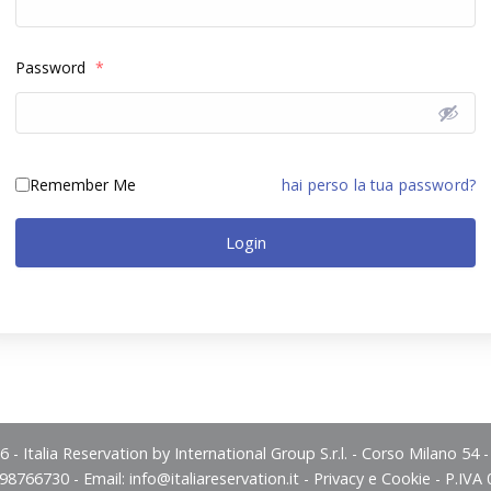
Password
*
Remember Me
hai perso la tua password?
Login
 - Italia Reservation by International Group S.r.l. - Corso Milano 54 
498766730 - Email:
info@italiareservation.it
-
Privacy e Cookie
- P.IVA