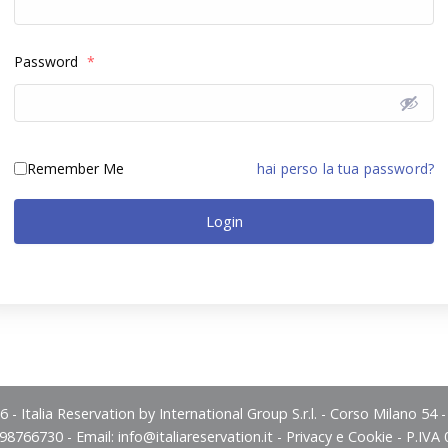
Password
*
Remember Me
hai perso la tua password?
Login
 - Italia Reservation by International Group S.r.l. - Corso Milano 54 
498766730 - Email:
info@italiareservation.it
-
Privacy e Cookie
- P.IVA