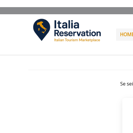
HOM
Se se