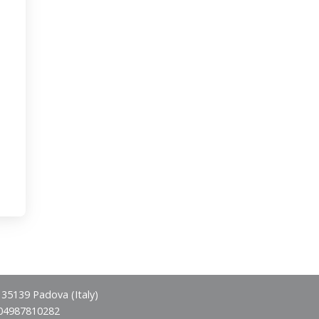
- 35139 Padova (Italy)
 04987810282