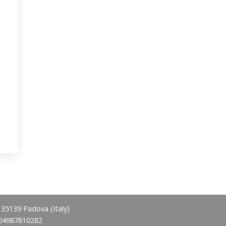
- 35139 Padova (Italy)
 04987810282