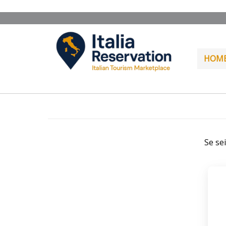
HOM
Se se