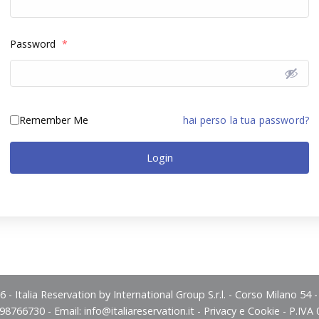
Password
*
Remember Me
hai perso la tua password?
Login
 - Italia Reservation by International Group S.r.l. - Corso Milano 54 
498766730 - Email:
info@italiareservation.it
-
Privacy e Cookie
- P.IVA